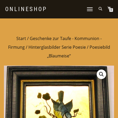
ONLINESHOP
NAVIGATION
0
UMSCHALTEN
Start
/
Geschenke zur Taufe - Kommunion -
Firmung
/
Hinterglasbilder Serie Poesie
/ Poesiebild
„Blaumeise“