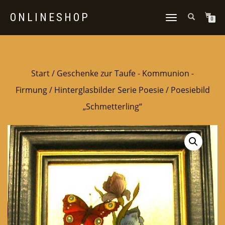
ONLINESHOP
NAVIGATION
0
UMSCHALTEN
Start
/
Geschenke zur Taufe - Kommunion -
Firmung
/
Hinterglasbilder Serie Poesie
/ Poesiebild
„Schmetterling“