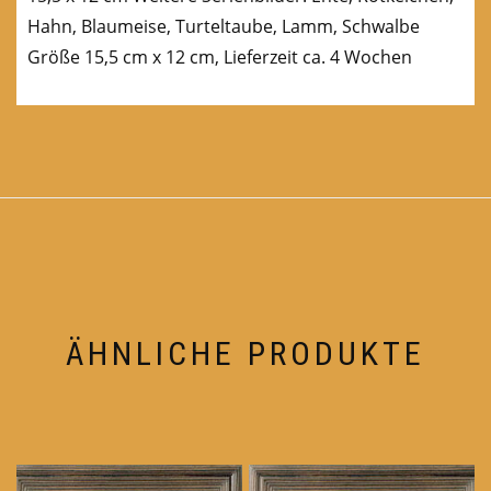
Hahn, Blaumeise, Turteltaube, Lamm, Schwalbe
Größe 15,5 cm x 12 cm, Lieferzeit ca. 4 Wochen
ÄHNLICHE PRODUKTE