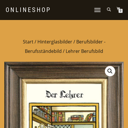
ONLINESHOP
NAVIGATION
0
UMSCHALTEN
Start
/
Hinterglasbilder
/
Berufsbilder -
Berufsständebild
/ Lehrer Berufsbild