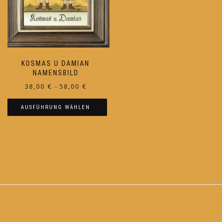
KOSMAS U DAMIAN
NAMENSBILD
Preisspanne:
–
38,00
€
58,00
€
38,00 €
AUSFÜHRUNG WÄHLEN
bis
58,00 €
Dieses
Produkt
weist
mehrere
Varianten
auf.
Die
Optionen
können