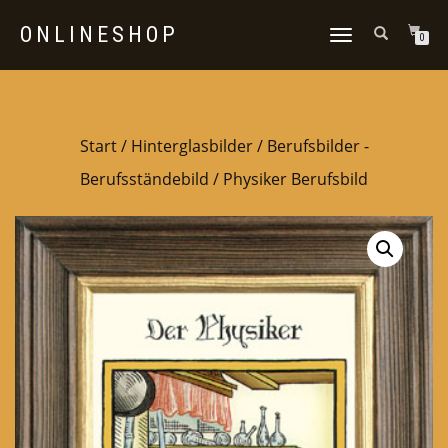
ONLINESHOP
NAVIGATION
0
UMSCHALTEN
Start
/
Hinterglasbilder
/
Berufsbilder -
Berufsständebild
/ Physiker Berufsbild