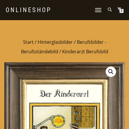
ONLINESHOP
NAVIGATION
0
UMSCHALTEN
Start
/
Hinterglasbilder
/
Berufsbilder -
Berufsständebild
/ Kinderarzt Berufsbild