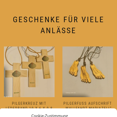
GESCHENKE FÜR VIELE
ANLÄSSE
PILGERKREUZ MIT
PILGERFUSS AUFSCHRIFT „
LEDERBAND 10 X 6 X 0,8
WALLFAHRT MARIAZELL“ 3
CM
STÜCK
Cookie-Zustimmung