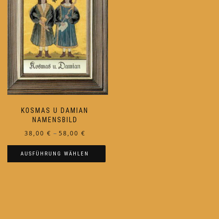
KOSMAS U DAMIAN
NAMENSBILD
Preisspanne:
–
38,00
€
58,00
€
38,00 €
AUSFÜHRUNG WÄHLEN
bis
58,00 €
Dieses
Produkt
weist
mehrere