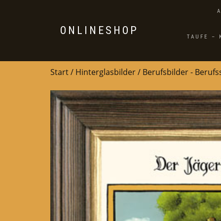
ONLINESHOP
TAUFE –
Start
/
Hinterglasbilder
/
Berufsbilder - Beruf