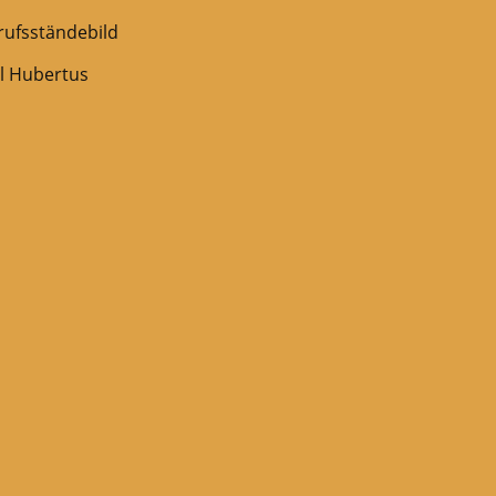
erufsständebild
l Hubertus