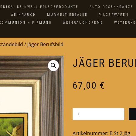
ARNIKA- BEINWELL PFLEGEPRODUKTE
AUTO ROSENKRÄNZE
WEIHRAUCH
MURMELTIERSALBE
PILGERWAREN
 KOMMUNION – FIRMUNG
WEIHRAUCHCREME
WETTERK
sständebild
/ Jäger Berufsbild
JÄGER BERU
67,00
€
Artikelnummer:
B St 2 Jäg