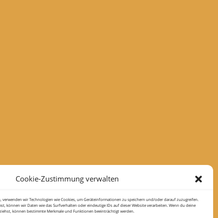
Cookie-Zustimmung verwalten
en, verwenden wir Technologien wie Cookies, um Geräteinformationen zu speichern und/oder darauf zuzugreifen.
, können wir Daten wie das Surfverhalten oder eindeutige IDs auf dieser Website verarbeiten. Wenn du deine
kziehst, können bestimmte Merkmale und Funktionen beeinträchtigt werden.