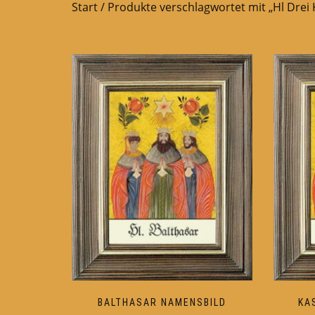
Start
/ Produkte verschlagwortet mit „Hl Drei 
BALTHASAR NAMENSBILD
KA