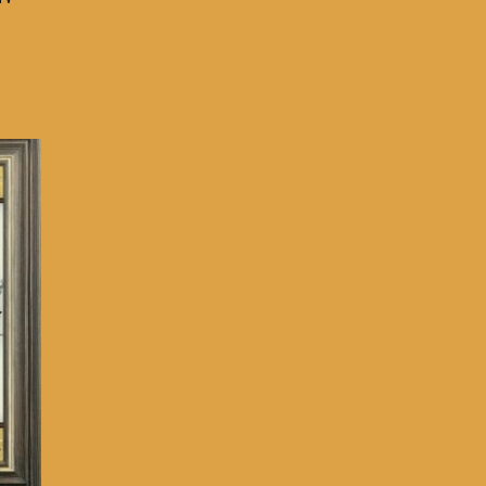
isspanne:
00 €
,00 €