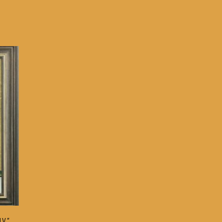
0 €
IV“