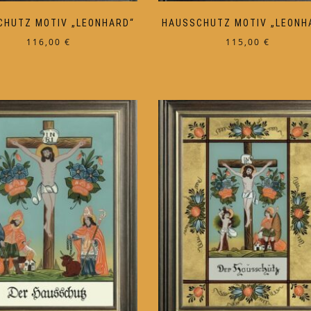
CHUTZ MOTIV „LEONHARD“
HAUSSCHUTZ MOTIV „LEONH
116,00
€
115,00
€