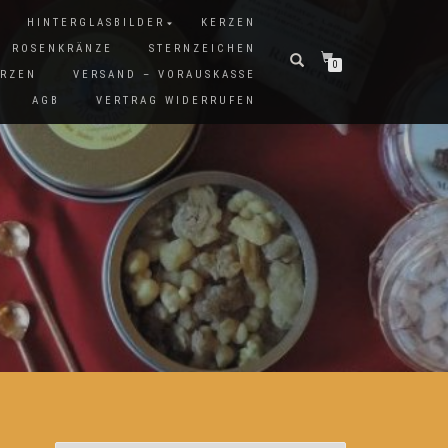
HINTERGLASBILDER
KERZEN
ROSENKRÄNZE
STERNZEICHEN
0
ERZEN
VERSAND – VORAUSKASSE
AGB
VERTRAG WIDERRUFEN