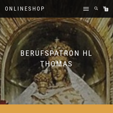
ONLINESHOP
NAVIGATION
0
UMSCHALTEN
BERUFSPATRON HL
THOMAS