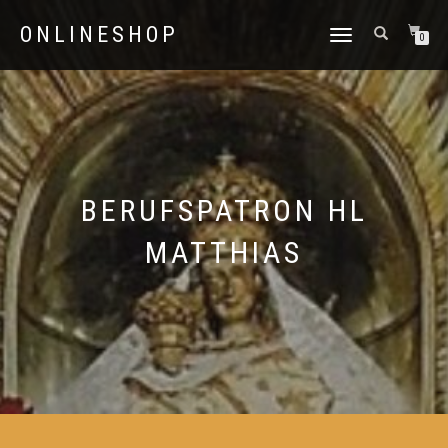
ONLINESHOP
NAVIGATION
0
UMSCHALTEN
BERUFSPATRON HL
MATTHIAS