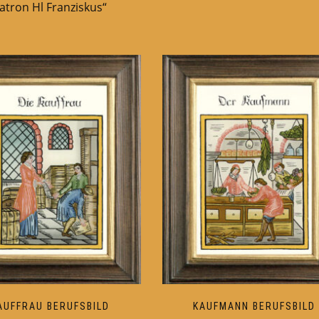
atron Hl Franziskus“
AUFFRAU BERUFSBILD
KAUFMANN BERUFSBILD