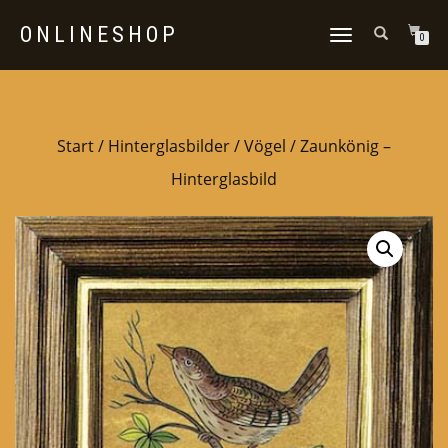
ONLINESHOP
NAVIGATION
0
UMSCHALTEN
Start
/
Hinterglasbilder
/
Vögel
/ Zaunkönig –
Hinterglasbild