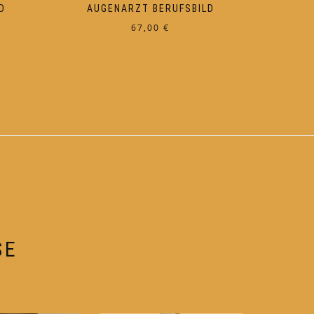
D
AUGENARZT BERUFSBILD
67,00
€
SE