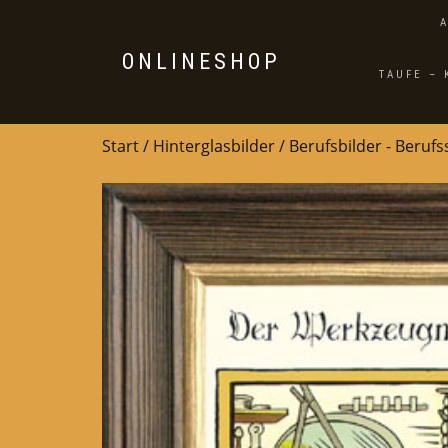
ONLINESHOP
TAUFE –
Start
/
Hinterglasbilder
/
Berufsbilder - Beruf