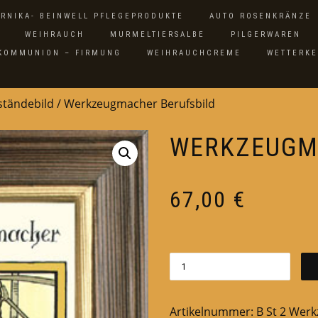
ARNIKA- BEINWELL PFLEGEPRODUKTE
AUTO ROSENKRÄNZE
WEIHRAUCH
MURMELTIERSALBE
PILGERWAREN
 KOMMUNION – FIRMUNG
WEIHRAUCHCREME
WETTERK
sständebild
/ Werkzeugmacher Berufsbild
WERKZEUGM
67,00
€
Artikelnummer:
B St 2 Werk