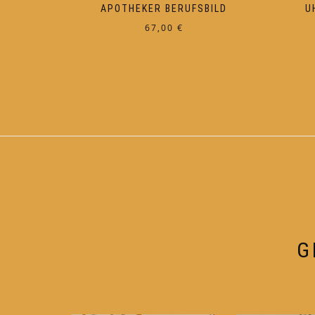
APOTHEKER BERUFSBILD
U
67,00
€
G