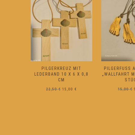
ANZ MIT
PILGERKREUZ MIT
PILGERFUSS A
LEN UND
LEDERBAND 10 X 6 X 0,8
WALLFAHRT MAR
UTSTEIN
CM
TÜC
prünglicher
Aktueller
Ursprünglicher
Aktueller
10
€
22,50
€
15,00
€
15,00
€
is
Preis
Preis
Preis
:
ist:
war:
ist:
70 €
18,10 €.
22,50 €
15,00 €.