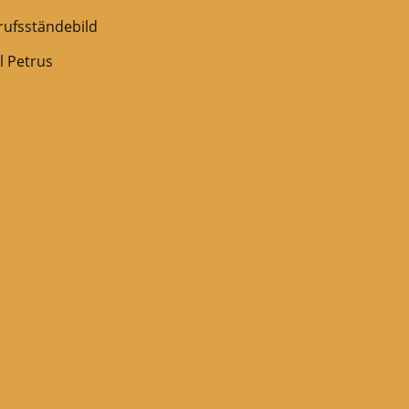
erufsständebild
l Petrus