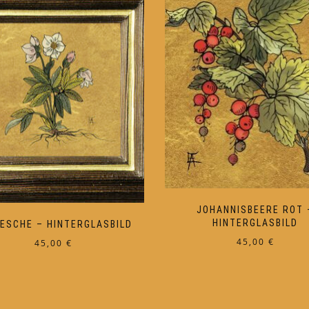
JOHANNISBEERE ROT 
HINTERGLASBILD
ESCHE – HINTERGLASBILD
45,00
€
45,00
€
Dieses
Dieses
Produkt
Produkt
weist
weist