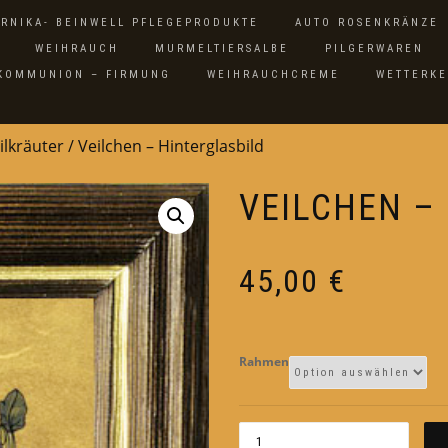
ARNIKA- BEINWELL PFLEGEPRODUKTE
AUTO ROSENKRÄNZE
WEIHRAUCH
MURMELTIERSALBE
PILGERWAREN
 KOMMUNION – FIRMUNG
WEIHRAUCHCREME
WETTERK
ilkräuter
/ Veilchen – Hinterglasbild
VEILCHEN –
45,00
€
Rahmen