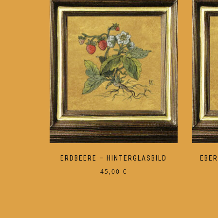
ERDBEERE – HINTERGLASBILD
EBER
45,00
€
Dieses
Produkt
weist