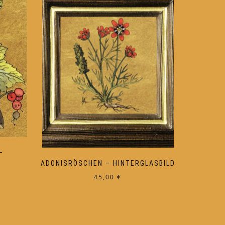
–
ADONISRÖSCHEN – HINTERGLASBILD
45,00
€
Dieses
Produkt
weist