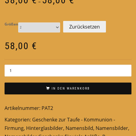
–
38,00 €
bis
58,00 €
Größen
Zurücksetzen
58,00
€
IN DEN WARENKORB
Artikelnummer:
PAT2
Kategorien:
Geschenke zur Taufe - Kommunion -
Firmung
,
Hinterglasbilder
,
Namensbild
,
Namensbilder
,