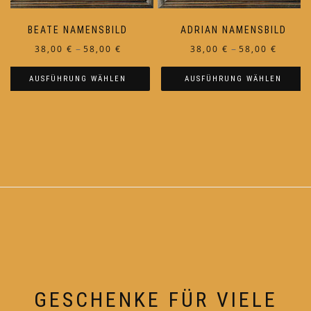
werden
werden
BEATE NAMENSBILD
ADRIAN NAMENSBILD
Preisspanne:
Preiss
–
–
38,00
€
58,00
€
38,00
€
58,00
€
38,00 €
38,00 €
AUSFÜHRUNG WÄHLEN
AUSFÜHRUNG WÄHLEN
bis
bis
58,00 €
58,00 €
Dieses
Dieses
Produkt
Produkt
weist
weist
mehrere
mehrere
Varianten
Varianten
auf.
auf.
Die
Die
Optionen
Optionen
können
können
auf
auf
der
der
Produktseite
Produktseite
GESCHENKE FÜR VIELE
gewählt
gewählt