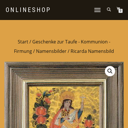
ONLINESHOP
NAVIGATION
0
UMSCHALTEN
Start
/
Geschenke zur Taufe - Kommunion -
Firmung
/
Namensbilder
/ Ricarda Namensbild