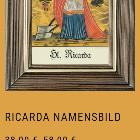
RICARDA NAMENSBILD
Preisspanne:
38,00
€
58,00
€