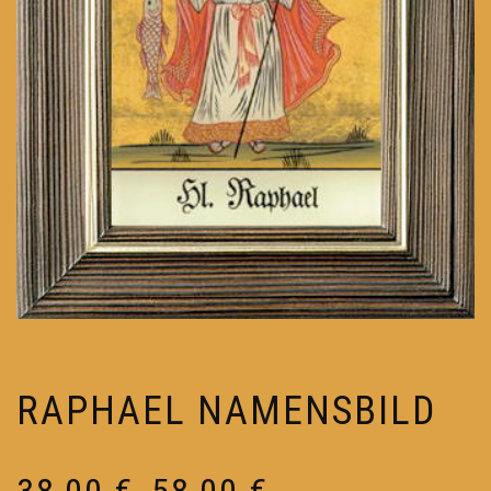
RAPHAEL NAMENSBILD
Preisspanne:
38,00
€
58,00
€