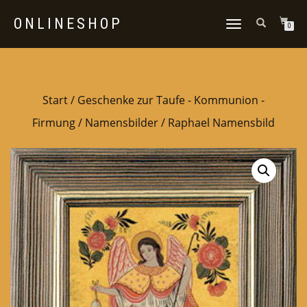
ONLINESHOP
NAVIGATION
0
UMSCHALTEN
Start
/
Geschenke zur Taufe - Kommunion -
Firmung
/
Namensbilder
/ Raphael Namensbild