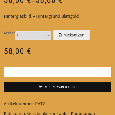
–
38,00 €
bis
Hinterglasbild – Hintergrund Blattgold
58,00 €
Größen
Zurücksetzen
58,00
€
IN DEN WARENKORB
Artikelnummer:
PAT2
Kategorien:
Geschenke zur Taufe - Kommunion -