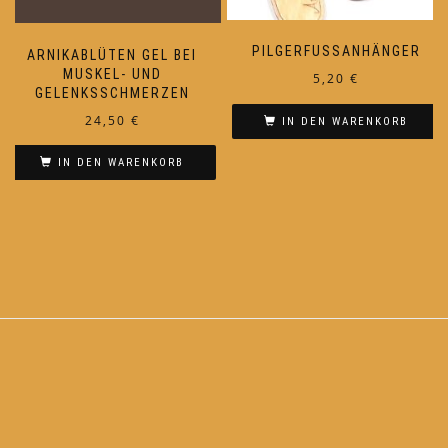
werden
PILGERFUSSANHÄNGER
ARNIKABLÜTEN GEL BEI
MUSKEL- UND
5,20
€
GELENKSSCHMERZEN
24,50
€
IN DEN WARENKORB
IN DEN WARENKORB