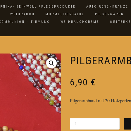
ARNIKA- BEINWELL PFLEGEPRODUKTE
AUTO ROSENKRÄNZE
WEIHRAUCH
MURMELTIERSALBE
PILGERWAREN
 KOMMUNION – FIRMUNG
WEIHRAUCHCREME
WETTERK
PILGERARM
6,90
€
Pilgerarmband mit 20 Holzperl