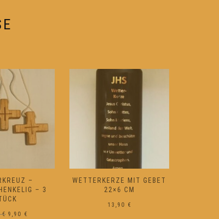
SE
ZE MIT GEBET
BARTHLS AKTIV- SPRAY
WEIHRA
×6 CM
19,90
€
3,90
€