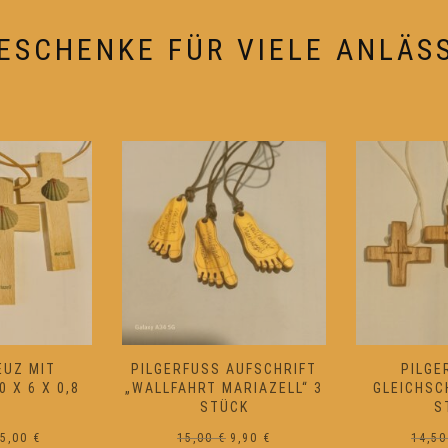
ESCHENKE FÜR VIELE ANLÄS
UFSCHRIFT „
PILGERKREUZ –
WETTERKER
IAZELL“ 3 S
GLEICHSCHENKELIG – 3
22
K
STÜCK
1
Ursprünglicher
Aktueller
Ursprünglicher
Aktueller
9,90
€
14,50
€
9,90
€