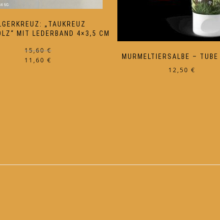
LGERKREUZ: „TAUKREUZ
OLZ“ MIT LEDERBAND 4×3,5 CM
Ursprünglicher
Aktueller
15,60
€
MURMELTIERSALBE – TUBE
11,60
€
Preis
Preis
12,50
€
war:
ist:
15,60 €
11,60 €.