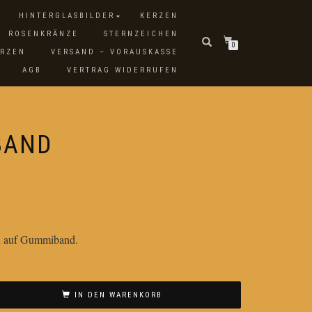
HINTERGLASBILDER
KERZEN
ROSENKRÄNZE
STERNZEICHEN
0
ERZEN
VERSAND – VORAUSKASSE
AGB
VERTRAG WIDERRUFEN
BAND
en auf Gummiband.
IN DEN WARENKORB