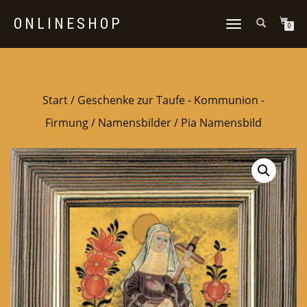
ONLINESHOP
NAVIGATION
0
UMSCHALTEN
Start
/
Geschenke zur Taufe - Kommunion -
Firmung
/
Namensbilder
/ Pia Namensbild