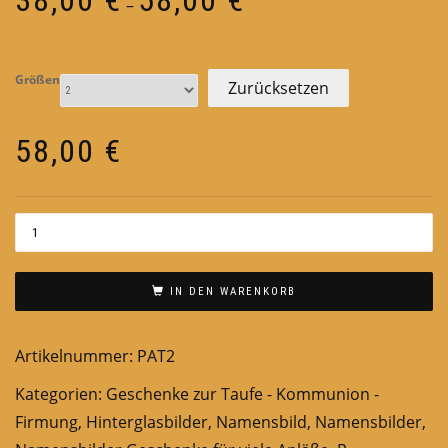
–
38,00 €
bis
58,00 €
Größen
Zurücksetzen
58,00
€
IN DEN WARENKORB
Artikelnummer:
PAT2
Kategorien:
Geschenke zur Taufe - Kommunion -
Firmung
,
Hinterglasbilder
,
Namensbild
,
Namensbilder
,