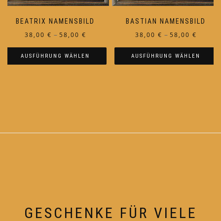
werden
werden
BEATRIX NAMENSBILD
BASTIAN NAMENSBILD
Preisspanne:
Preiss
–
–
38,00
€
58,00
€
38,00
€
58,00
€
38,00 €
38,00 €
AUSFÜHRUNG WÄHLEN
AUSFÜHRUNG WÄHLEN
bis
bis
58,00 €
58,00 €
Dieses
Dieses
Produkt
Produkt
weist
weist
mehrere
mehrere
Varianten
Varianten
auf.
auf.
Die
Die
Optionen
Optionen
können
können
auf
auf
der
der
Produktseite
Produktseite
GESCHENKE FÜR VIELE
gewählt
gewählt