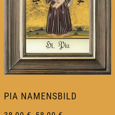
PIA NAMENSBILD
Preisspanne:
38,00
€
58,00
€