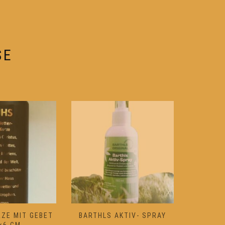
können
auf
der
e
Produktseite
SE
gewählt
werden
ZE MIT GEBET
BARTHLS AKTIV- SPRAY
WEIHRA