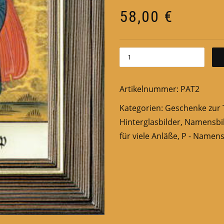
58,00
€
Artikelnummer:
PAT2
Kategorien:
Geschenke zur 
Hinterglasbilder
,
Namensbi
für viele Anläße
,
P - Namens