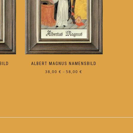
BILD
ALBERT MAGNUS NAMENSBILD
eisspanne:
Preisspanne:
–
38,00
€
58,00
€
,00 €
38,00 €
Dieses
s
bis
Produkt
,00 €
58,00 €
weist
mehrere
Varianten
auf.
Die
Optionen