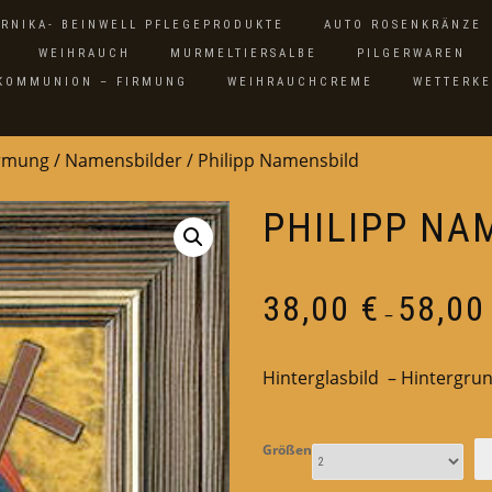
ARNIKA- BEINWELL PFLEGEPRODUKTE
AUTO ROSENKRÄNZE
WEIHRAUCH
MURMELTIERSALBE
PILGERWAREN
 KOMMUNION – FIRMUNG
WEIHRAUCHCREME
WETTERK
irmung
/
Namensbilder
/ Philipp Namensbild
PHILIPP NA
38,00
€
58,0
–
Hinterglasbild – Hintergrun
Größen