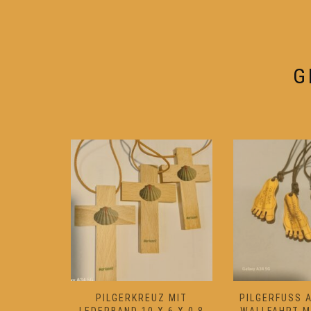
können
auf
der
Produktseite
G
gewählt
werden
ANZ MIT
PILGERKREUZ MIT
PILGERFUSS A