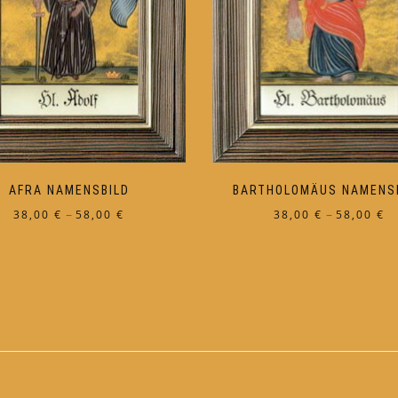
AFRA NAMENSBILD
BARTHOLOMÄUS NAMENS
Preisspanne:
Pr
–
–
38,00
€
58,00
€
38,00
€
58,00
€
38,00 €
38
Dieses
Dieses
bis
bi
Produkt
Produkt
58,00 €
58
weist
weist
mehrere
mehrere
Varianten
Varianten
auf.
auf.
Die
Die
Optionen
Optionen