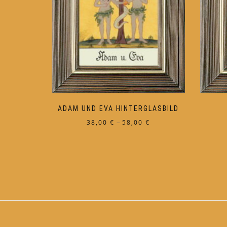
ADAM UND EVA HINTERGLASBILD
Preisspanne:
–
38,00
€
58,00
€
38,00 €
Dieses
bis
Produkt
58,00 €
weist
mehrere
Varianten
auf.
Die
Optionen