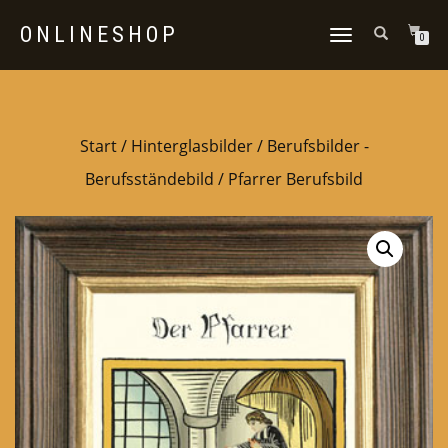
ONLINESHOP
NAVIGATION
0
UMSCHALTEN
Start
/
Hinterglasbilder
/
Berufsbilder -
Berufsständebild
/ Pfarrer Berufsbild