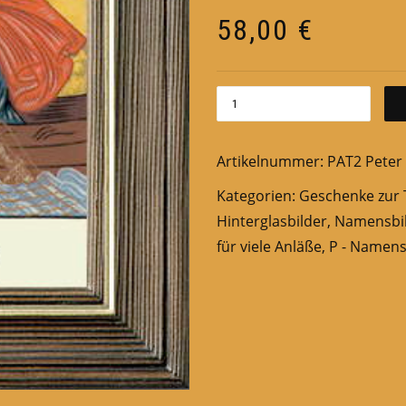
58,00
€
Artikelnummer:
PAT2 Peter
Kategorien:
Geschenke zur 
Hinterglasbilder
,
Namensbi
für viele Anläße
,
P - Namens