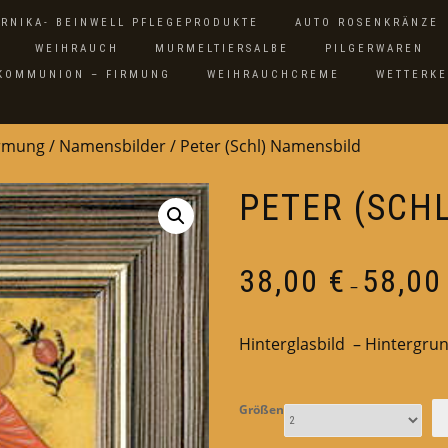
ARNIKA- BEINWELL PFLEGEPRODUKTE
AUTO ROSENKRÄNZE
WEIHRAUCH
MURMELTIERSALBE
PILGERWAREN
 KOMMUNION – FIRMUNG
WEIHRAUCHCREME
WETTERK
irmung
/
Namensbilder
/ Peter (Schl) Namensbild
PETER (SCH
38,00
€
58,0
–
Hinterglasbild – Hintergrun
Größen