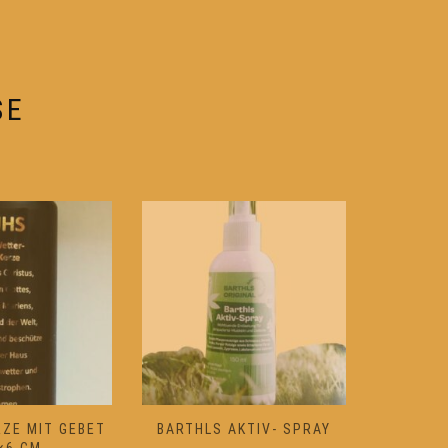
können
auf
der
e
Produktseite
SE
gewählt
werden
ZE MIT GEBET
BARTHLS AKTIV- SPRAY
WEIHRA