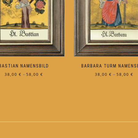
BASTIAN NAMENSBILD
BARBARA TURM NAMENS
Preisspanne:
Pr
–
–
38,00
€
58,00
€
38,00
€
58,00
€
38,00 €
38
Dieses
Dieses
bis
bi
Produkt
Produkt
58,00 €
58
weist
weist
mehrere
mehrere
Varianten
Varianten
auf.
auf.
Die
Die
Optionen
Optionen