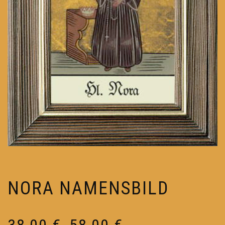
NORA NAMENSBILD
Preisspanne:
38,00
€
58,00
€