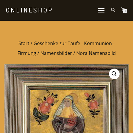
ONLINESHOP
NAVIGATION
0
UMSCHALTEN
Start
/
Geschenke zur Taufe - Kommunion -
Firmung
/
Namensbilder
/ Nora Namensbild