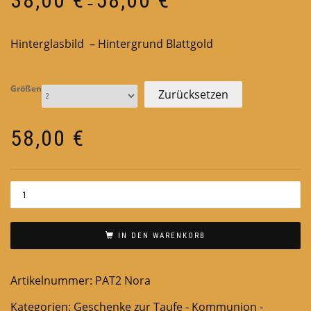
–
38,00 €
bis
Hinterglasbild – Hintergrund Blattgold
58,00 €
Größen
Zurücksetzen
58,00
€
IN DEN WARENKORB
Artikelnummer:
PAT2 Nora
Kategorien:
Geschenke zur Taufe - Kommunion -