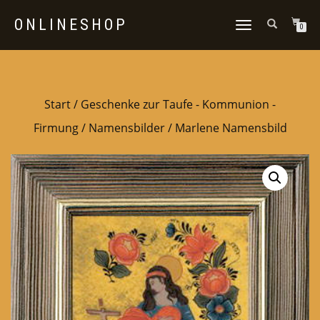
ONLINESHOP
NAVIGATION
0
UMSCHALTEN
Start
/
Geschenke zur Taufe - Kommunion -
Firmung
/
Namensbilder
/ Marlene Namensbild