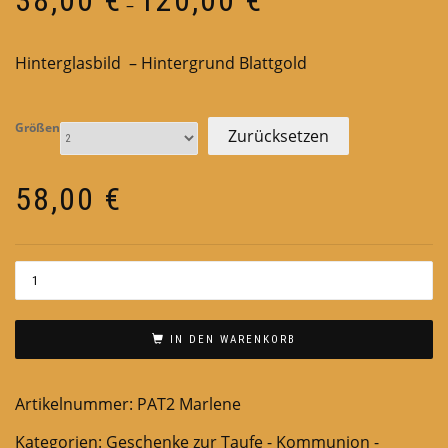
–
38,00 €
bis
Hinterglasbild – Hintergrund Blattgold
120,00 €
Größen
Zurücksetzen
58,00
€
IN DEN WARENKORB
Artikelnummer:
PAT2 Marlene
Kategorien:
Geschenke zur Taufe - Kommunion -