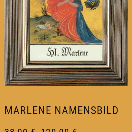
MARLENE NAMENSBILD
Preisspanne:
38,00
€
120,00
€