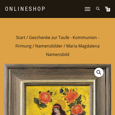
ONLINESHOP
NAVIGATION
0
UMSCHALTEN
Start
/
Geschenke zur Taufe - Kommunion -
Firmung
/
Namensbilder
/ Maria Magdalena
Namensbild