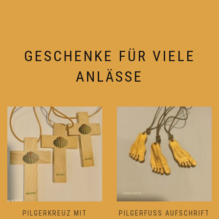
Optionen
Optionen
können
können
auf
auf
der
der
Produktseite
Produktseite
GESCHENKE FÜR VIELE
gewählt
gewählt
werden
werden
ANLÄSSE
PILGERKREUZ MIT
PILGERFUSS AUFSCHRIFT „