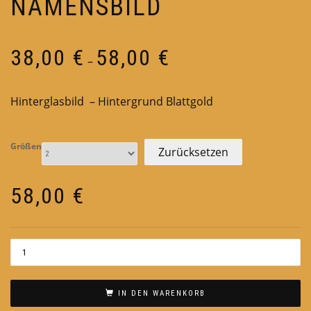
NAMENSBILD
Preisspanne:
38,00
€
58,00
€
–
38,00 €
bis
Hinterglasbild – Hintergrund Blattgold
58,00 €
Größen
Zurücksetzen
58,00
€
IN DEN WARENKORB