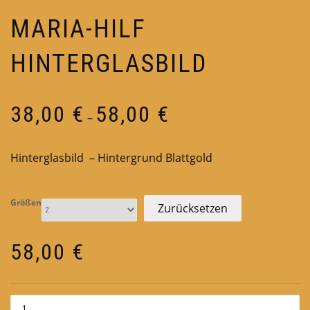
MARIA-HILF
HINTERGLASBILD
Preisspanne:
38,00
€
58,00
€
–
38,00 €
bis
Hinterglasbild – Hintergrund Blattgold
58,00 €
Größen
Zurücksetzen
58,00
€