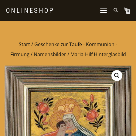
ONLINESHOP
NAVIGATION
0
UMSCHALTEN
Start
/
Geschenke zur Taufe - Kommunion -
Firmung
/
Namensbilder
/ Maria-Hilf Hinterglasbild