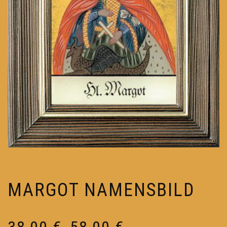
MARGOT NAMENSBILD
Preisspanne:
38,00
€
58,00
€