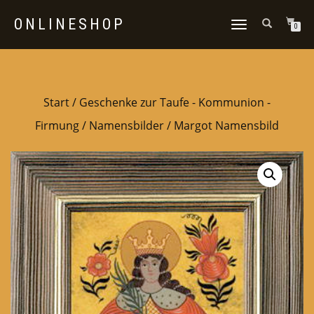
ONLINESHOP
NAVIGATION
0
UMSCHALTEN
Start
/
Geschenke zur Taufe - Kommunion -
Firmung
/
Namensbilder
/ Margot Namensbild