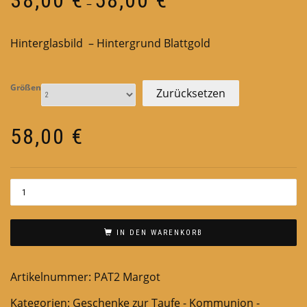
–
38,00 €
bis
Hinterglasbild – Hintergrund Blattgold
58,00 €
Größen
Zurücksetzen
58,00
€
IN DEN WARENKORB
Artikelnummer:
PAT2 Margot
Kategorien:
Geschenke zur Taufe - Kommunion -