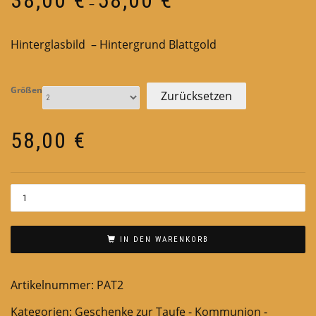
–
38,00 €
bis
Hinterglasbild – Hintergrund Blattgold
58,00 €
Größen
Zurücksetzen
58,00
€
IN DEN WARENKORB
Artikelnummer:
PAT2
Kategorien:
Geschenke zur Taufe - Kommunion -