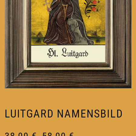
LUITGARD NAMENSBILD
Preisspanne:
38,00
€
58,00
€