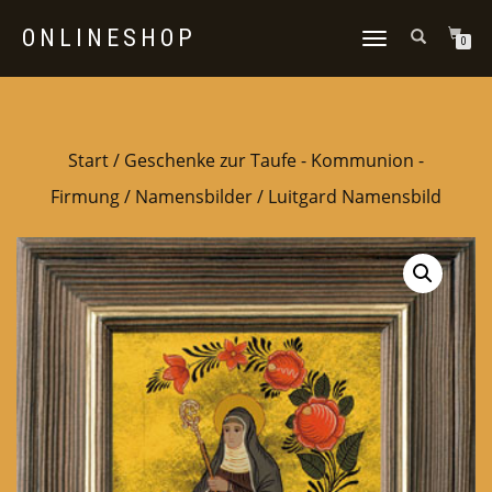
ONLINESHOP
NAVIGATION
0
UMSCHALTEN
Start
/
Geschenke zur Taufe - Kommunion -
Firmung
/
Namensbilder
/ Luitgard Namensbild