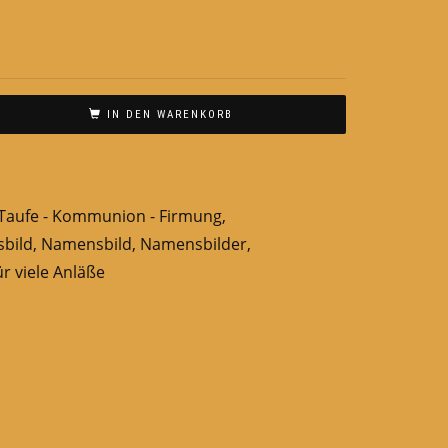
IN DEN WARENKORB
Taufe - Kommunion - Firmung
,
sbild
,
Namensbild
,
Namensbilder
,
r viele Anläße