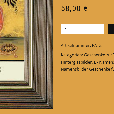
58,00
€
Artikelnummer:
PAT2
Kategorien:
Geschenke zur 
Hinterglasbilder
,
L - Namen
Namensbilder Geschenke fü