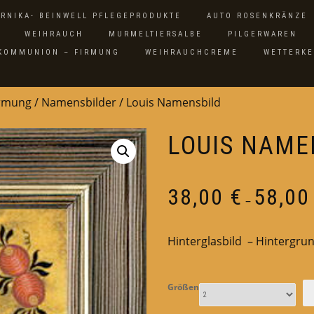
ARNIKA- BEINWELL PFLEGEPRODUKTE
AUTO ROSENKRÄNZE
WEIHRAUCH
MURMELTIERSALBE
PILGERWAREN
 KOMMUNION – FIRMUNG
WEIHRAUCHCREME
WETTERK
irmung
/
Namensbilder
/ Louis Namensbild
LOUIS NAME
38,00
€
58,0
–
Hinterglasbild – Hintergrun
Größen