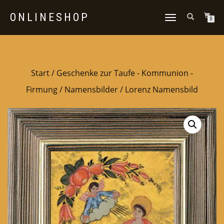
ONLINESHOP
NAVIGATION
0
UMSCHALTEN
Start
/
Geschenke zur Taufe - Kommunion -
Firmung
/
Namensbilder
/ Lorenz Namensbild