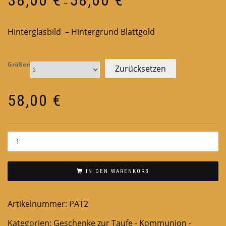
–
38,00 €
bis
Hinterglasbild – Hintergrund Blattgold
58,00 €
Größen
Zurücksetzen
58,00
€
IN DEN WARENKORB
Artikelnummer:
PAT2
Kategorien:
Geschenke zur Taufe - Kommunion -