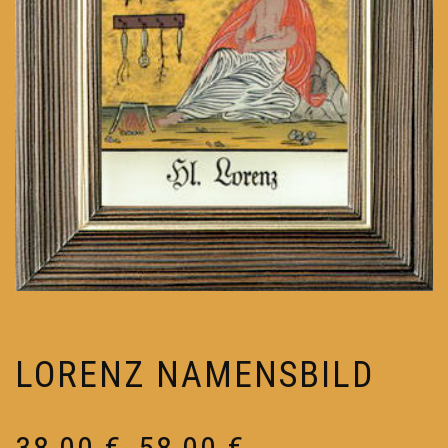
LORENZ NAMENSBILD
Preisspanne:
38,00
€
58,00
€