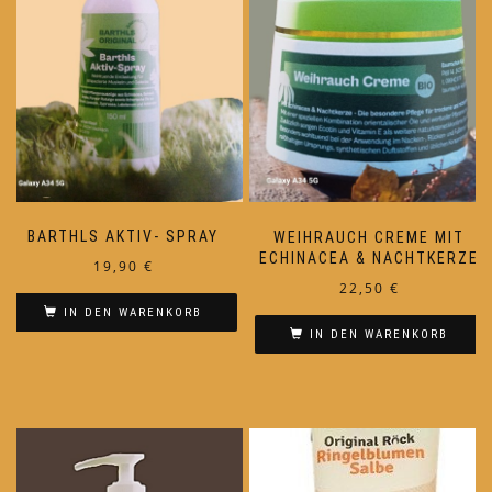
BARTHLS AKTIV- SPRAY
WEIHRAUCH CREME MIT
ECHINACEA & NACHTKERZE
19,90
€
22,50
€
IN DEN WARENKORB
IN DEN WARENKORB