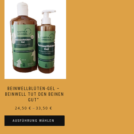
BEINWELLBLÜTEN-GEL –
„BEINWELL TUT DEN BEINEN
GUT“
Preisspanne:
–
24,50
€
33,50
€
24,50 €
AUSFÜHRUNG WÄHLEN
bis
33,50 €
Dieses