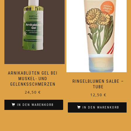
ARNIKABLÜTEN GEL BEI
MUSKEL- UND
RINGELBLUMEN SALBE –
GELENKSSCHMERZEN
TUBE
24,50
€
12,50
€
IN DEN WARENKORB
IN DEN WARENKORB