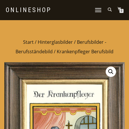
ONLINESHOP
NAVIGATION
0
UMSCHALTEN
Start
/
Hinterglasbilder
/
Berufsbilder -
Berufsständebild
/ Krankenpfleger Berufsbild