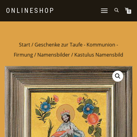
ONLINESHOP
NAVIGATION
0
UMSCHALTEN
Start
/
Geschenke zur Taufe - Kommunion -
Firmung
/
Namensbilder
/ Kastulus Namensbild