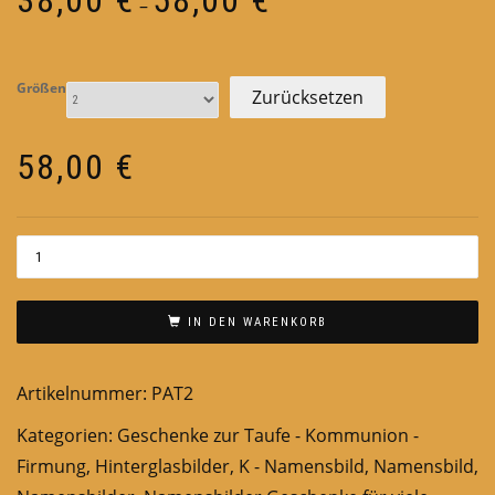
–
38,00 €
bis
58,00 €
Größen
Zurücksetzen
58,00
€
IN DEN WARENKORB
Artikelnummer:
PAT2
Kategorien:
Geschenke zur Taufe - Kommunion -
Firmung
,
Hinterglasbilder
,
K - Namensbild
,
Namensbild
,