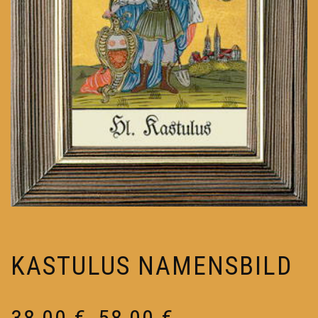
KASTULUS NAMENSBILD
Preisspanne:
38,00
€
58,00
€