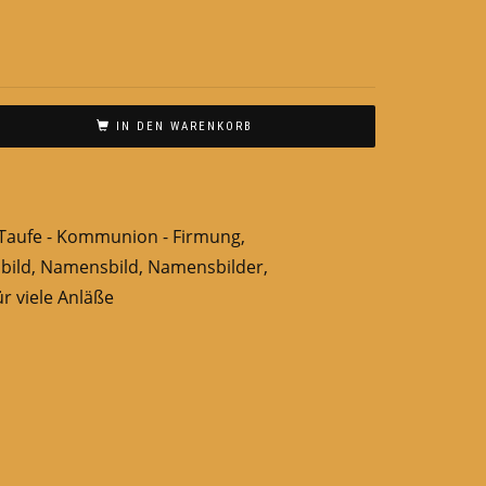
IN DEN WARENKORB
Taufe - Kommunion - Firmung
,
bild
,
Namensbild
,
Namensbilder
,
r viele Anläße