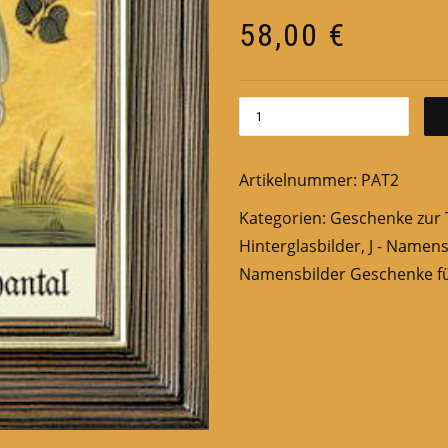
58,00
€
Artikelnummer:
PAT2
Kategorien:
Geschenke zur 
Hinterglasbilder
,
J - Namens
Namensbilder Geschenke fü