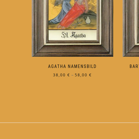
AGATHA NAMENSBILD
BAR
Preisspanne:
–
38,00
€
58,00
€
38,00 €
Dieses
bis
Produkt
58,00 €
weist
mehrere
Varianten
auf.
Die
Optionen