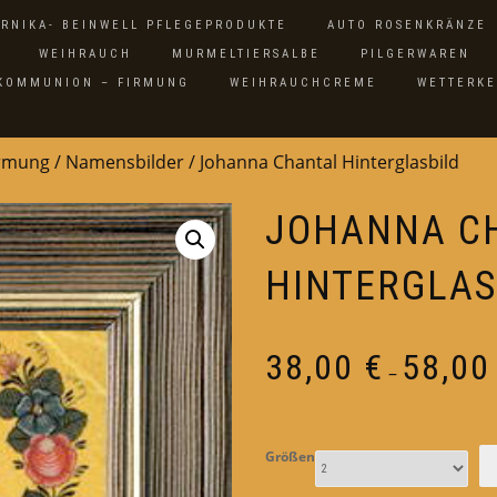
ARNIKA- BEINWELL PFLEGEPRODUKTE
AUTO ROSENKRÄNZE
WEIHRAUCH
MURMELTIERSALBE
PILGERWAREN
 KOMMUNION – FIRMUNG
WEIHRAUCHCREME
WETTERK
irmung
/
Namensbilder
/ Johanna Chantal Hinterglasbild
JOHANNA C
HINTERGLAS
38,00
€
58,0
–
Größen