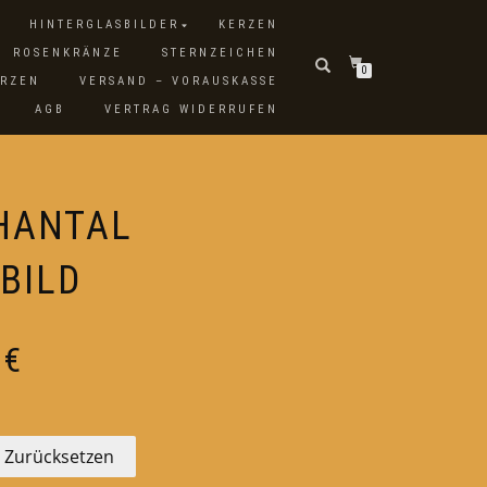
HINTERGLASBILDER
KERZEN
ROSENKRÄNZE
STERNZEICHEN
0
ERZEN
VERSAND – VORAUSKASSE
AGB
VERTRAG WIDERRUFEN
HANTAL
BILD
Preisspanne:
0
€
38,00 €
bis
58,00 €
Zurücksetzen