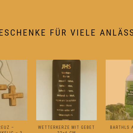
können
können
auf
auf
der
der
Produktseite
Produktseit
ESCHENKE FÜR VIELE ANLÄS
gewählt
gewählt
werden
werden
REUZ –
WETTERKERZE MIT GEBET
BARTHLS 