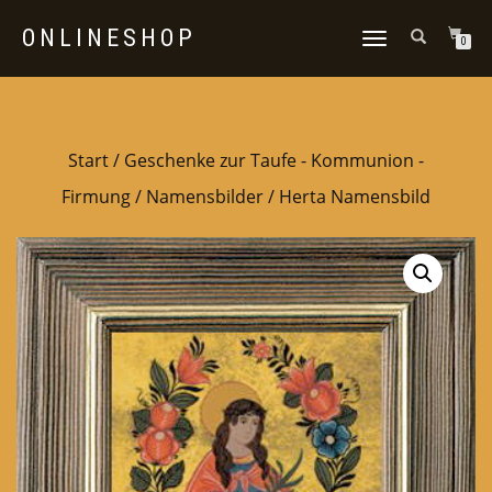
ONLINESHOP
NAVIGATION
0
UMSCHALTEN
Start
/
Geschenke zur Taufe - Kommunion -
Firmung
/
Namensbilder
/ Herta Namensbild