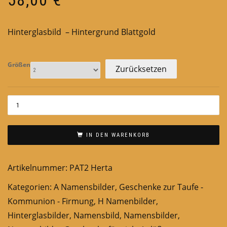
Hinterglasbild – Hintergrund Blattgold
Größen
Zurücksetzen
IN DEN WARENKORB
Artikelnummer:
PAT2 Herta
Kategorien:
A Namensbilder
,
Geschenke zur Taufe -
Kommunion - Firmung
,
H Namenbilder
,
Hinterglasbilder
,
Namensbild
,
Namensbilder
,