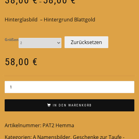
–
38,00 €
bis
Hinterglasbild – Hintergrund Blattgold
58,00 €
Größen
Zurücksetzen
58,00
€
IN DEN WARENKORB
Artikelnummer:
PAT2 Hemma
Kategorien:
A Namensbilder
,
Geschenke zur Taufe -