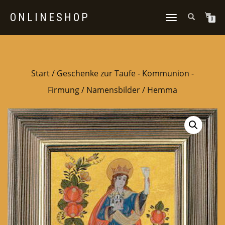
ONLINESHOP
NAVIGATION
0
UMSCHALTEN
Start
/
Geschenke zur Taufe - Kommunion -
Firmung
/
Namensbilder
/ Hemma