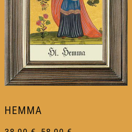
HEMMA
Preisspanne:
38,00
€
58,00
€