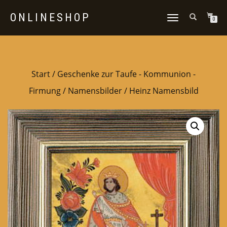
ONLINESHOP
NAVIGATION
0
UMSCHALTEN
Start
/
Geschenke zur Taufe - Kommunion -
Firmung
/
Namensbilder
/ Heinz Namensbild