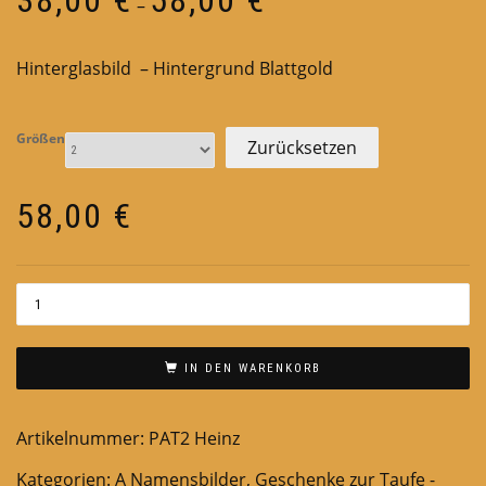
–
38,00 €
bis
Hinterglasbild – Hintergrund Blattgold
58,00 €
Größen
Zurücksetzen
58,00
€
IN DEN WARENKORB
Artikelnummer:
PAT2 Heinz
Kategorien:
A Namensbilder
,
Geschenke zur Taufe -