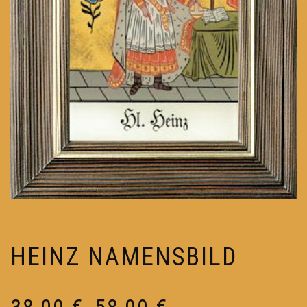
HEINZ NAMENSBILD
Preisspanne:
38,00
€
58,00
€