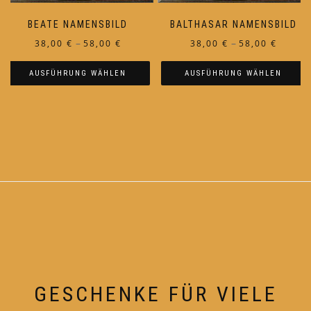
BEATE NAMENSBILD
BALTHASAR NAMENSBILD
Preisspanne:
Preiss
–
–
38,00
€
58,00
€
38,00
€
58,00
€
38,00 €
38,00 €
AUSFÜHRUNG WÄHLEN
AUSFÜHRUNG WÄHLEN
bis
bis
58,00 €
58,00 €
Dieses
Dieses
Produkt
Produkt
weist
weist
mehrere
mehrere
Varianten
Varianten
auf.
auf.
Die
Die
Optionen
Optionen
können
können
auf
auf
der
der
Produktseite
Produktseite
GESCHENKE FÜR VIELE
gewählt
gewählt