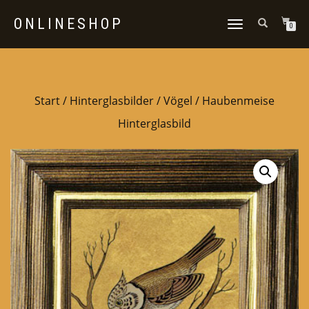
ONLINESHOP
NAVIGATION
0
UMSCHALTEN
Start
/
Hinterglasbilder
/
Vögel
/ Haubenmeise
Hinterglasbild