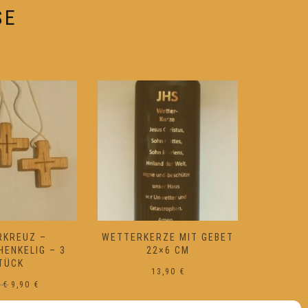
e
Produktseite
SE
gewählt
werden
ZE MIT GEBET
BARTHLS AKTIV- SPRAY
WEIHRA
×6 CM
19,90
€
3,90
€