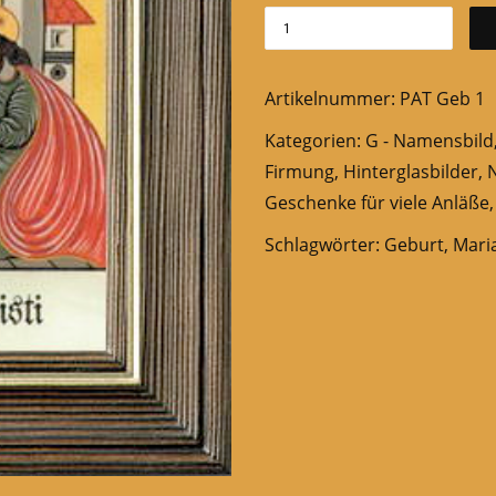
Artikelnummer:
PAT Geb 1
Kategorien:
G - Namensbild
Firmung
,
Hinterglasbilder
,
Geschenke für viele Anläße
Schlagwörter:
Geburt
,
Maria