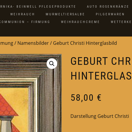
ARNIKA- BEINWELL PFLEGEPRODUKTE
AUTO ROSENKRÄNZE
WEIHRAUCH
MURMELTIERSALBE
PILGERWAREN
 KOMMUNION – FIRMUNG
WEIHRAUCHCREME
WETTERK
irmung
/
Namensbilder
/ Geburt Christi Hinterglasbild
GEBURT CHR
HINTERGLAS
58,00
€
Darstellung Geburt Christi