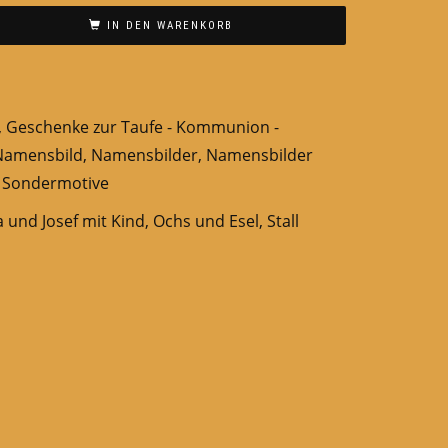
IN DEN WARENKORB
,
Geschenke zur Taufe - Kommunion -
Namensbild
,
Namensbilder
,
Namensbilder
,
Sondermotive
 und Josef mit Kind
,
Ochs und Esel
,
Stall