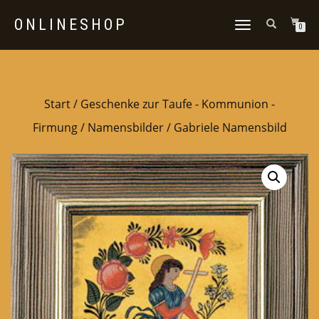
ONLINESHOP
NAVIGATION
0
UMSCHALTEN
Start
/
Geschenke zur Taufe - Kommunion -
Firmung
/
Namensbilder
/ Gabriele Namensbild