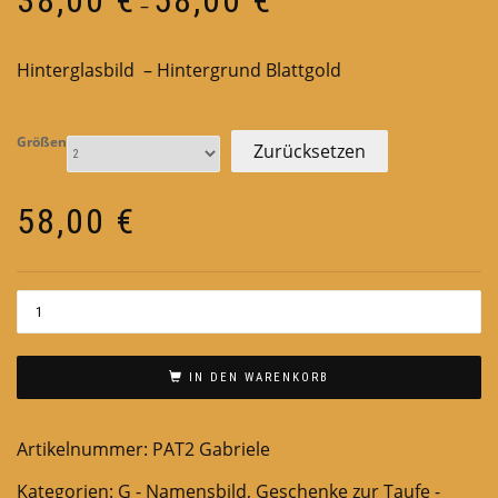
–
38,00 €
bis
Hinterglasbild – Hintergrund Blattgold
58,00 €
Größen
Zurücksetzen
58,00
€
IN DEN WARENKORB
Artikelnummer:
PAT2 Gabriele
Kategorien:
G - Namensbild
,
Geschenke zur Taufe -