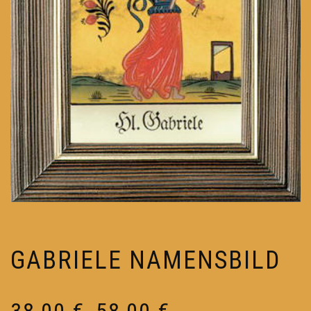
GABRIELE NAMENSBILD
Preisspanne:
38,00
€
58,00
€