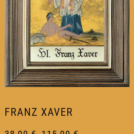
FRANZ XAVER
Preisspanne:
38,00
€
115,00
€