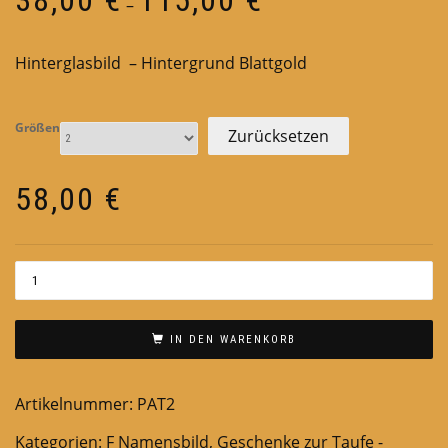
–
38,00 €
bis
Hinterglasbild – Hintergrund Blattgold
115,00 €
Größen
Zurücksetzen
58,00
€
IN DEN WARENKORB
Artikelnummer:
PAT2
Kategorien:
F Namensbild
,
Geschenke zur Taufe -