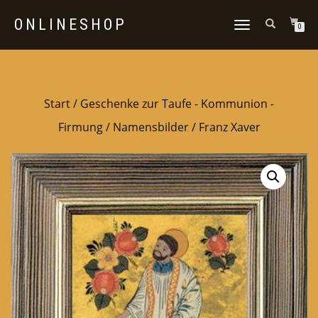
ONLINESHOP
NAVIGATION
0
UMSCHALTEN
Start
/
Geschenke zur Taufe - Kommunion -
Firmung
/
Namensbilder
/ Franz Xaver