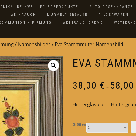
ARNIKA- BEINWELL PFLEGEPRODUKTE
AUTO ROSENKRÄNZE
WEIHRAUCH
MURMELTIERSALBE
PILGERWAREN
 KOMMUNION – FIRMUNG
WEIHRAUCHCREME
WETTERK
irmung
/
Namensbilder
/ Eva Stammmuter Namensbild
EVA STAMM
38,00
€
58,0
–
Hinterglasbild – Hintergrun
Größen