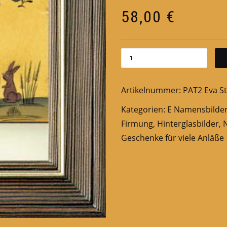
58,00
€
Artikelnummer:
PAT2 Eva St
Kategorien:
E Namensbilde
Firmung
,
Hinterglasbilder
,
Geschenke für viele Anläße