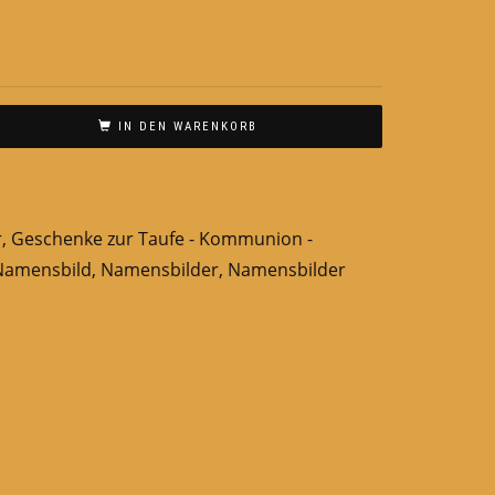
IN DEN WARENKORB
r
,
Geschenke zur Taufe - Kommunion -
Namensbild
,
Namensbilder
,
Namensbilder