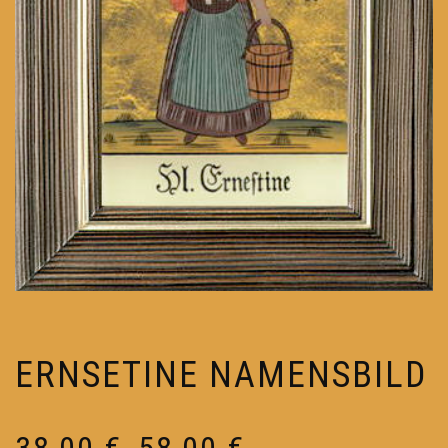
ERNSETINE NAMENSBILD
Preisspanne:
38,00
€
58,00
€