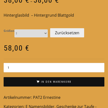
–
38,00 €
bis
Hinterglasbild – Hintergrund Blattgold
58,00 €
Größen
Zurücksetzen
58,00
€
IN DEN WARENKORB
Artikelnummer:
PAT2 Ernestine
Kategorien:
E Namensbilder
,
Geschenke zur Taufe -