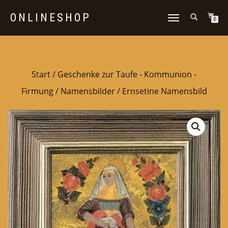
ONLINESHOP
NAVIGATION
0
UMSCHALTEN
Start
/
Geschenke zur Taufe - Kommunion -
Firmung
/
Namensbilder
/ Ernsetine Namensbild