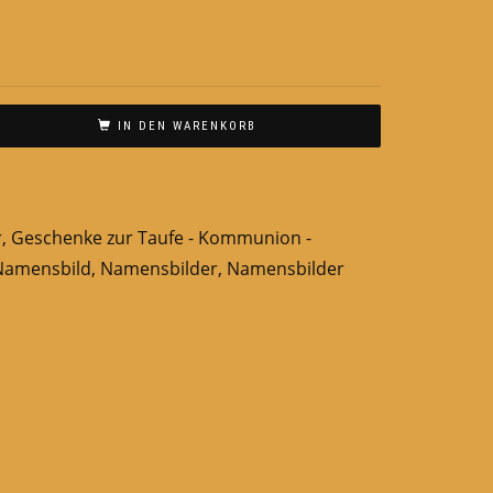
IN DEN WARENKORB
r
,
Geschenke zur Taufe - Kommunion -
Namensbild
,
Namensbilder
,
Namensbilder