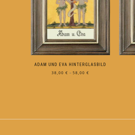
ADAM UND EVA HINTERGLASBILD
Preisspanne:
–
38,00
€
58,00
€
38,00 €
Dieses
bis
Produkt
58,00 €
weist
mehrere
Varianten
auf.
Die
Optionen