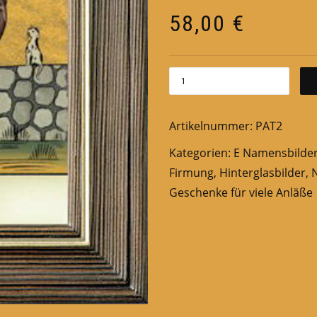
58,00
€
Artikelnummer:
PAT2
Kategorien:
E Namensbilde
Firmung
,
Hinterglasbilder
,
Geschenke für viele Anläße