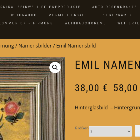
ARNIKA- BEINWELL PFLEGEPRODUKTE
AUTO ROSENKRÄNZE
WEIHRAUCH
MURMELTIERSALBE
PILGERWAREN
 KOMMUNION – FIRMUNG
WEIHRAUCHCREME
WETTERK
irmung
/
Namensbilder
/ Emil Namensbild
EMIL NAMEN
38,00
€
58,0
–
Hinterglasbild – Hintergrun
Größen