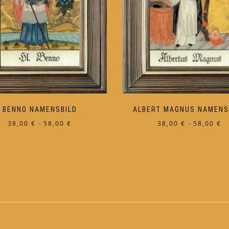
BENNO NAMENSBILD
ALBERT MAGNUS NAMENS
Preisspanne:
Pr
–
–
38,00
€
58,00
€
38,00
€
58,00
€
38,00 €
38
Dieses
Dieses
bis
bi
Produkt
Produkt
58,00 €
58
weist
weist
mehrere
mehrere
Varianten
Varianten
auf.
auf.
Die
Die
Optionen
Optionen