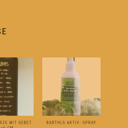
können
auf
der
e
Produktseite
SE
gewählt
werden
ZE MIT GEBET
BARTHLS AKTIV- SPRAY
WEIHRA