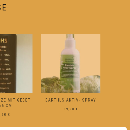
e
Produktseite
SE
gewählt
werden
ZE MIT GEBET
BARTHLS AKTIV- SPRAY
WEIHRA
×6 CM
19,90
€
3,90
€