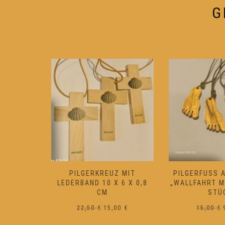
Produktseite
G
gewählt
werden
ANZ MIT
PILGERKREUZ MIT
PILGERFUSS A
LEN UND
LEDERBAND 10 X 6 X 0,8
WALLFAHRT MAR
UTSTEIN
CM
TÜC
prünglicher
Aktueller
Ursprünglicher
Aktueller
10
€
22,50
€
15,00
€
15,00
€
is
Preis
Preis
Preis