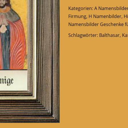
Kategorien:
A Namensbilde
Firmung
,
H Namenbilder
,
H
Namensbilder Geschenke fü
Schlagwörter:
Balthasar
,
Ka