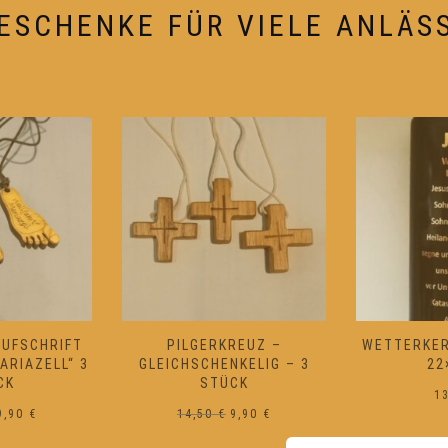
Produktseite
Produktseit
ESCHENKE FÜR VIELE ANLÄS
gewählt
gewählt
werden
werden
UFSCHRIFT „
PILGERKREUZ –
WETTERKER
IAZELL“ 3 S
GLEICHSCHENKELIG – 3
22
K
STÜCK
1
Ursprünglicher
Aktueller
Ursprünglicher
Aktueller
9,90
€
14,50
€
9,90
€
Preis
Preis
Preis
Preis