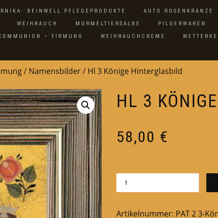
ARNIKA- BEINWELL PFLEGEPRODUKTE
AUTO ROSENKRÄNZE
WEIHRAUCH
MURMELTIERSALBE
PILGERWAREN
 KOMMUNION – FIRMUNG
WEIHRAUCHCREME
WETTERK
irmung
/
Namensbilder
/ Hl 3 Könige Hinterglasbild
HL 3 KÖNIG
58,00
€
Artikelnummer:
PAT 2 3-Kö