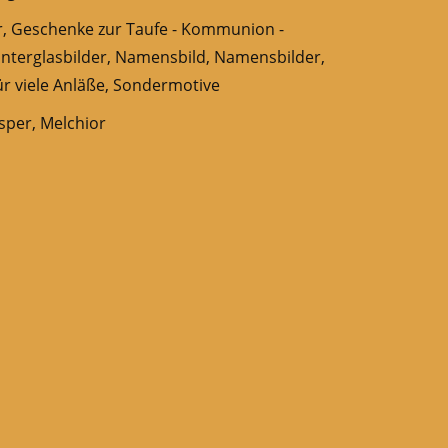
r
,
Geschenke zur Taufe - Kommunion -
interglasbilder
,
Namensbild
,
Namensbilder
,
r viele Anläße
,
Sondermotive
sper
,
Melchior