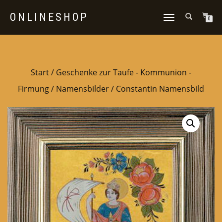
ONLINESHOP
NAVIGATION
0
UMSCHALTEN
Start
/
Geschenke zur Taufe - Kommunion -
Firmung
/
Namensbilder
/ Constantin Namensbild