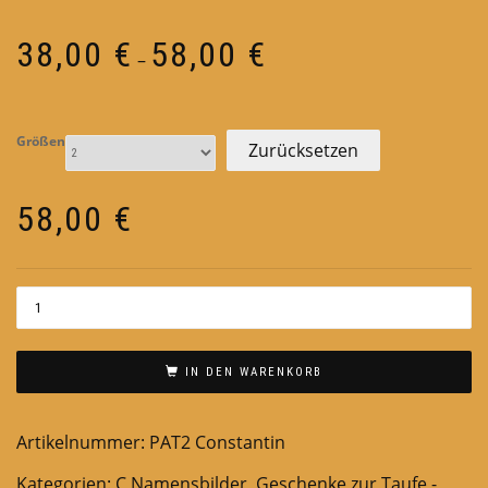
Preisspanne:
38,00
€
58,00
€
–
38,00 €
bis
58,00 €
Größen
Zurücksetzen
58,00
€
IN DEN WARENKORB
Artikelnummer:
PAT2 Constantin
Kategorien:
C Namensbilder
,
Geschenke zur Taufe -