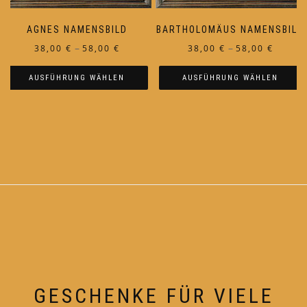
werden
werden
AGNES NAMENSBILD
BARTHOLOMÄUS NAMENSBILD
Preisspanne:
Preiss
–
–
38,00
€
58,00
€
38,00
€
58,00
€
38,00 €
38,00 €
AUSFÜHRUNG WÄHLEN
AUSFÜHRUNG WÄHLEN
bis
bis
58,00 €
58,00 €
Dieses
Dieses
Produkt
Produkt
weist
weist
mehrere
mehrere
Varianten
Varianten
auf.
auf.
Die
Die
Optionen
Optionen
können
können
auf
auf
der
der
Produktseite
Produktseite
GESCHENKE FÜR VIELE
gewählt
gewählt