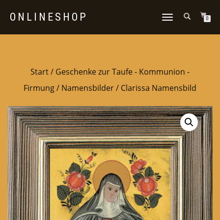
ONLINESHOP
NAVIGATION
0
UMSCHALTEN
Start
/
Geschenke zur Taufe - Kommunion -
Firmung
/
Namensbilder
/ Clarissa Namensbild