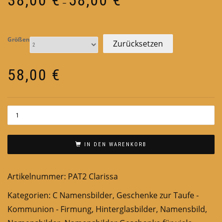
–
38,00 €
bis
58,00 €
Größen
Zurücksetzen
58,00
€
IN DEN WARENKORB
Artikelnummer:
PAT2 Clarissa
Kategorien:
C Namensbilder
,
Geschenke zur Taufe -
Kommunion - Firmung
,
Hinterglasbilder
,
Namensbild
,