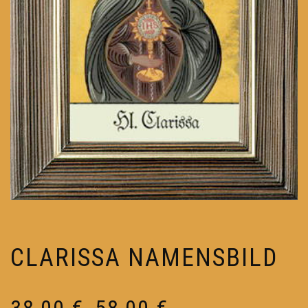
CLARISSA NAMENSBILD
Preisspanne:
38,00
€
58,00
€