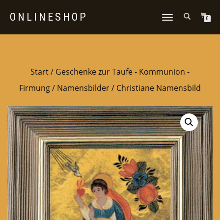
ONLINESHOP
NAVIGATION
0
UMSCHALTEN
Start
/
Geschenke zur Taufe - Kommunion -
Firmung
/
Namensbilder
/ Christiane Namensbild