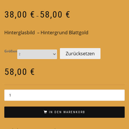
Preisspanne:
38,00
€
58,00
€
–
38,00 €
bis
Hinterglasbild – Hintergrund Blattgold
58,00 €
Größen
Zurücksetzen
58,00
€
IN DEN WARENKORB