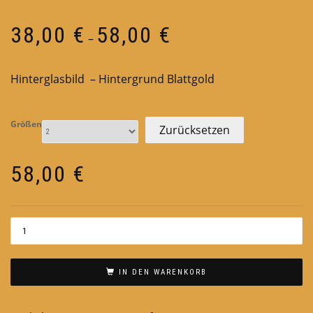
Preisspanne:
38,00
€
58,00
€
–
38,00 €
bis
Hinterglasbild – Hintergrund Blattgold
58,00 €
Größen
Zurücksetzen
58,00
€
IN DEN WARENKORB