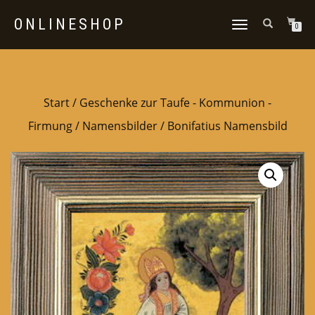
ONLINESHOP
NAVIGATION
0
UMSCHALTEN
Start
/
Geschenke zur Taufe - Kommunion -
Firmung
/
Namensbilder
/ Bonifatius Namensbild